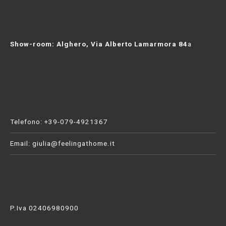
i
c
o
Show-room: Alghero, Via Alberto Lamarmora 84
a
l
i
Telefono: +39-079-4921367
Email:
giulia@feelingathome.it
P.Iva 02406980900