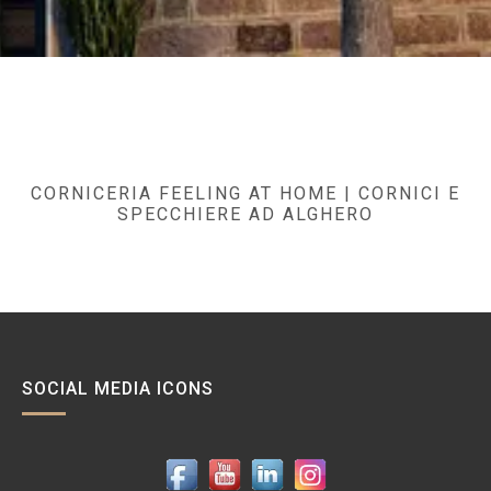
CORNICERIA FEELING AT HOME | CORNICI E
SPECCHIERE AD ALGHERO
C
o
r
n
i
c
SOCIAL MEDIA ICONS
e
r
i
a
A