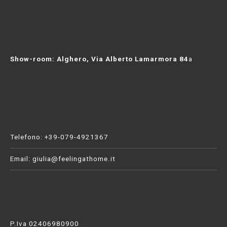
r
t
i
g
i
Show-room: Alghero, Via Alberto Lamarmora 84
a
a
n
a
l
e
|
L
Telefono: +39-079-4921367
a
b
Email:
giulia@feelingathome.it
o
r
a
t
o
r
P.Iva 02406980900