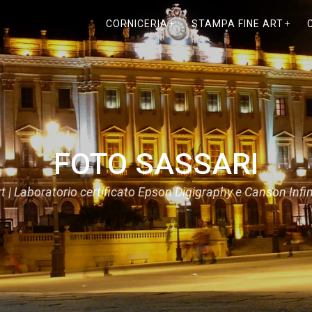
CORNICERIA
STAMPA FINE ART
FOTO SASSARI
 | Laboratorio certificato Epson Digigraphy e Canson Infi