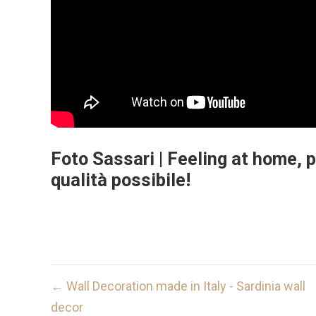
Foto Sassari | Feeling at home, p
qualità possibile!
f
o
t
o
← Wall Decoration made in Italy - Sardinia wall
N
s
decor