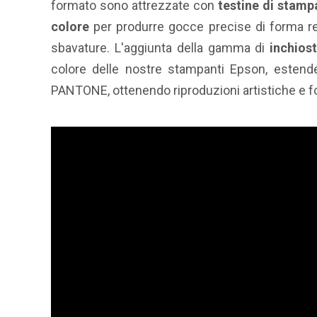
formato sono attrezzate con
testine di stamp
colore
per produrre gocce precise di forma re
sbavature. L'aggiunta della gamma di
inchios
colore delle nostre stampanti Epson, estende
PANTONE, ottenendo riproduzioni artistiche e fo