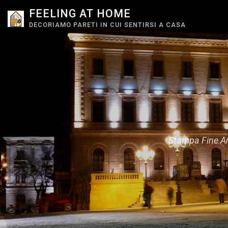
S
FEELING AT HOME
k
DECORIAMO PARETI IN CUI SENTIRSI A CASA
i
p
t
o
c
o
n
Stampa Fine Art
t
e
n
t