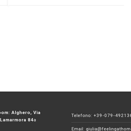
om: Alghero, Via
Telefono: +39-079-49213
 Lamarmora 84
a
Email:
giulia@feelingathome