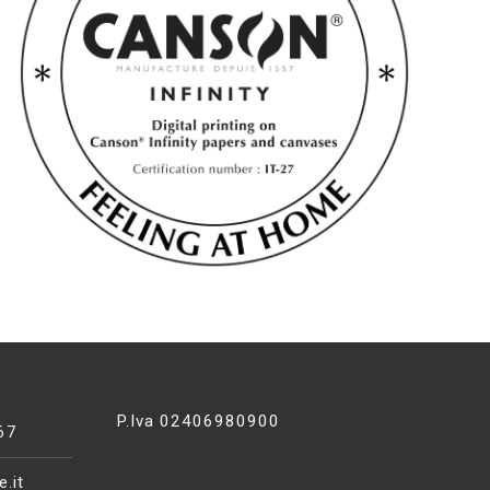
P.Iva 02406980900
67
.it