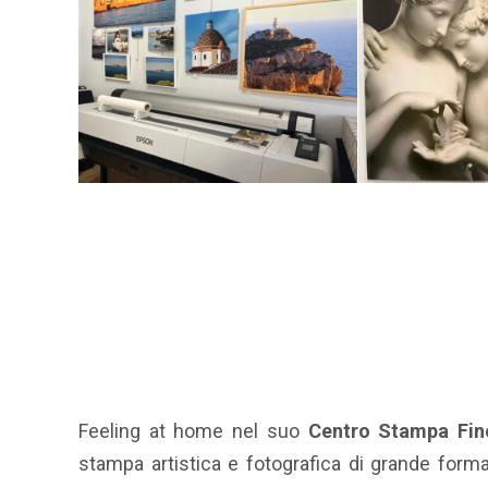
o
0
m
2
e
6
.
Feeling at home nel suo
Centro Stampa Fin
stampa artistica e fotografica di grande forma