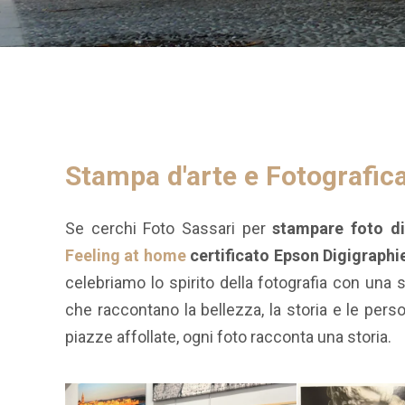
b
O
Stampa d'arte e Fotografica
y
n
f
1
e
3
Se cerchi Foto Sassari per
stampare foto di
e
G
Feeling at home
certificato Epson Digigraphie
l
e
celebriamo lo spirito della fotografia con una 
i
n
n
n
che raccontano la bellezza, la storia e le pers
g
a
piazze affollate, ogni foto racconta una storia.
a
i
t
o
h
2