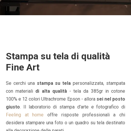
b
O
Stampa su tela di qualità
y
n
f
3
Fine Art
e
0
e
G
l
e
Se cerchi una
stampa su tela
personalizzata, stampata
i
n
con materiali
di alta qualità
- tela da 385gr in cotone
n
n
100% e 12 colori Ultrachrome Epson - allora
sei nel posto
g
a
a
i
giusto
. Il laboratorio di stampa d'arte e fotografico di
t
o
Feeling at home
offre risposte professionali a chi
h
2
desidera stampare una foto o un quadro su tela destinato
o
0
alla decorazione delle pareti.